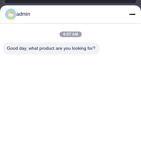
admin
Nero@enlaibio.com
E-mail
6:07 AM
Good day, what product are you looking for?
0086-28-64841719
Phone
SICHUAN HONGRI PAHRM-TECH CO., LTD