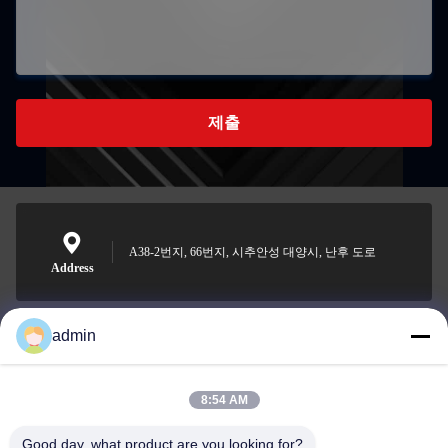
제출
A38-2번지, 66번지, 시추안성 대양시, 난후 도로
Address
admin
Nero@enlaibio.com
E-mail
8:54 AM
Good day, what product are you looking for?