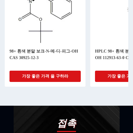
98+ 흰색 분말 보크-N-메-디-피그-OH
HPLC 98+ 흰색 분말 
CAS 30925-12-3
OH 112913-63-0 CA
가장 좋은 가격 을 구하라
가장 좋은 가
접촉