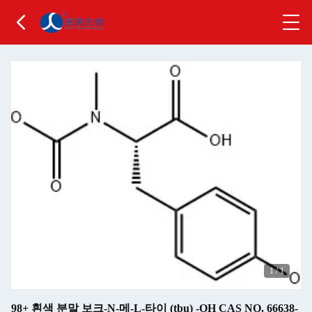
1
/
1
98+ 흰색 분말 보크-N-메-L-타이 (tbu) -OH CAS NO. 66638-