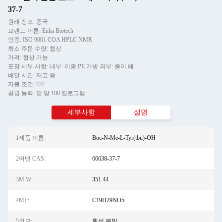
37-7
원래 장소: 중국
브랜드 이름: Enlai Biotech
인증: ISO 9001 COA HPLC NMR
최소 주문 수량: 협상
가격: 협상 가능
포장 세부 사항: 내부: 이중 PE 가방 외부: 종이 배
배달 시간: 재고 중
지불 조건: T/T
공급 능력: 달 당 100 킬로그램
세부사항
설명
1제품 이름:
Boc-N-Me-L-Tyr(tbu)-OH
2어떤 CAS:
66638-37-7
3M.W:
351.44
4MF:
C19H29NO5
5외모:
흰색 분말