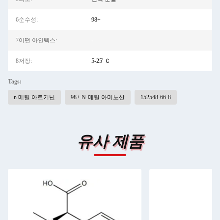
6순수성:
98+
7어떤 아인텍스:
-
8저장:
5-25' Ｃ
Tags:
n 메틸 아르기닌
98+ N-메틸 아미노산
152548-66-8
유사 제품