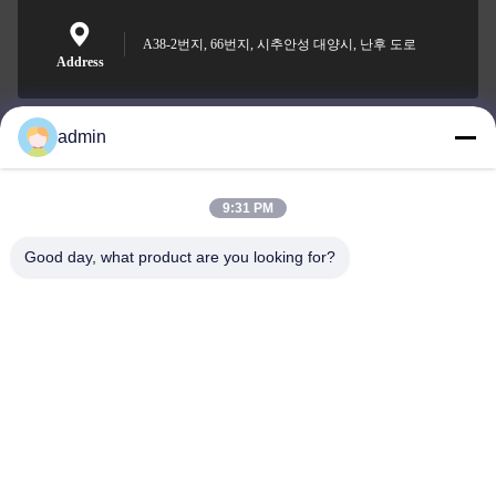
A38-2번지, 66번지, 시추안성 대양시, 난후 도로
Address
admin
Nero@enlaibio.com
E-mail
9:31 PM
Good day, what product are you looking for?
0086-28-64841719
Phone
SICHUAN HONGRI PAHRM-TECH CO., LTD