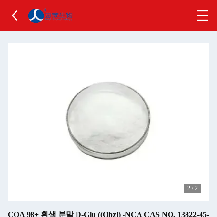
2
/
2
COA 98+ 흰색 분말 D-Glu ((Obzl) -NCA CAS NO. 13822-45-