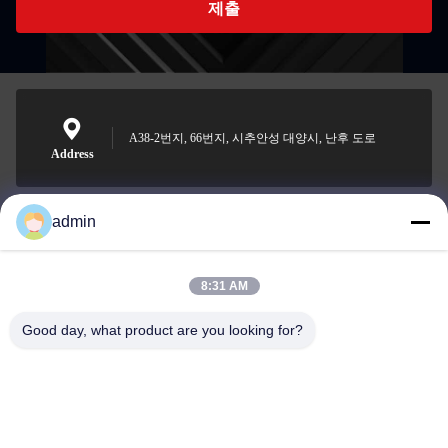
제출
A38-2번지, 66번지, 시추안성 대양시, 난후 도로
Address
admin
Nero@enlaibio.com
E-mail
8:31 AM
Good day, what product are you looking for?
0086-28-64841719
Phone