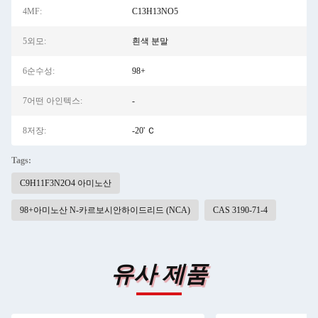
4MF:
C13H13NO5
5외모:
흰색 분말
6순수성:
98+
7어떤 아인텍스:
-
8저장:
-20' Ｃ
Tags:
C9H11F3N2O4 아미노산
98+아미노산 N-카르보시안하이드리드 (NCA)
CAS 3190-71-4
유사 제품