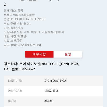
2
원래 장소: 중국
브랜드 이름: Enlai Biotech
인증: ISO 9001 COA HPLC NMR
최소 주문 수량: 협상
가격: 협상 가능
포장 세부 사항: 내부: 이중 PE 가방 외부: 종이 배
배달 시간: 재고 중
지불 조건: T/T
공급 능력: 달 당 100 킬로그램
세부사항
설명
강조하다:
코아 아미노산
,
98+ D-Glu ((Obzl) -NCA
,
CAS 번호 13822-45-2
1제품 이름:
D-Glu(Obzl)-NCA
2어떤 CAS:
13822-45-2
3M.W:
263.25