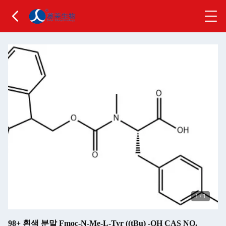
1
/
1
98+ 흰색 분말 Fmoc-N-Me-L-Tyr ((tBu) -OH CAS NO.