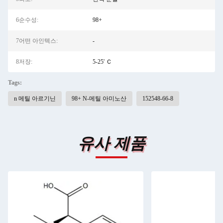
6순수성:
98+
7어떤 아인텍스:
-
8저장:
5-25' Ｃ
Tags:
n 메틸 아르기닌
98+ N-메틸 아미노산
152548-66-8
유사 제품