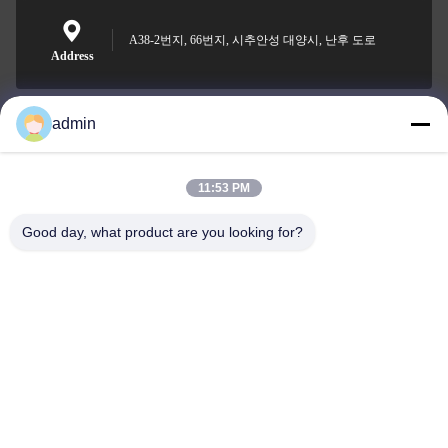
A38-2번지, 66번지, 시추안성 대양시, 난후 도로
Address
admin
Nero@enlaibio.com
E-mail
11:53 PM
Good day, what product are you looking for?
0086-28-64841719
Phone
SICHUAN HONGRI PAHRM-TECH CO., LTD