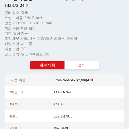
133373-24-7
원래 장소: 중국
브랜드 이름: Enlai Biotech
인증: ISO 9001 COA HPLC NMR
최소 주문 수량: 협상
가격: 협상 가능
포장 세부 사항: 내부: 이중 PE 가방 외부: 종이 배
배달 시간: 재고 중
지불 조건: T/T
공급 능력: 달 당 100 킬로그램
세부사항
설명
1제품 이름:
Fmoc-N-Me-L-Tyr(tBu)-OH
2어떤 CAS:
133373-24-7
3M.W:
473.56
4MF:
C29H31NO5
5외모:
흰색 분말