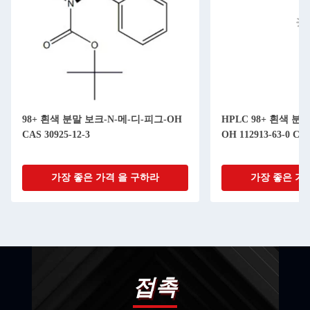
98+ 흰색 분말 보크-N-메-디-피그-OH
HPLC 98+ 흰색 분말 
CAS 30925-12-3
OH 112913-63-0 CA
가장 좋은 가격 을 구하라
가장 좋은 가
접촉