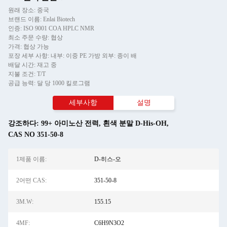
원래 장소: 중국
브랜드 이름: Enlai Biotech
인증: ISO 9001 COA HPLC NMR
최소 주문 수량: 협상
가격: 협상 가능
포장 세부 사항: 내부: 이중 PE 가방 외부: 종이 배
배달 시간: 재고 중
지불 조건: T/T
공급 능력: 달 당 1000 킬로그램
세부사항
설명
강조하다:
99+ 아미노산 전력
,
흰색 분말 D-His-OH
,
CAS NO 351-50-8
1제품 이름:
D-히스-오
2어떤 CAS:
351-50-8
3M.W:
155.15
4MF:
C6H9N3O2