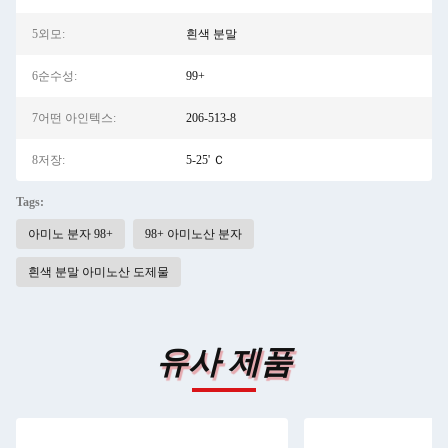
5외모:
흰색 분말
6순수성:
99+
7어떤 아인텍스:
206-513-8
8저장:
5-25' Ｃ
Tags:
아미노 분자 98+
98+ 아미노산 분자
흰색 분말 아미노산 도제물
유사 제품