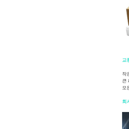
교
작은
큰 
모
회