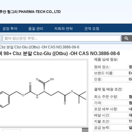
추안 헝그리 PHARMA-TECH CO., LTD
공장 투어
품질 관리
저희와 연락
견적 요청
bz 분말 Cbz-Glu ((Otbu) -OH CAS NO.3886-08-6
 98+ Cbz 분말 Cbz-Glu ((Otbu) -OH CAS NO.3886-08-6
제품 상세 정보:
원래 장소:
브랜드 이름:
E
인증:
I
결제 및 배송 조건:
최소 주문 수량:
가격:
협
포장 세부 사항:
내
배달 시간:
재
지불 조건:
T
공급 능력:
달