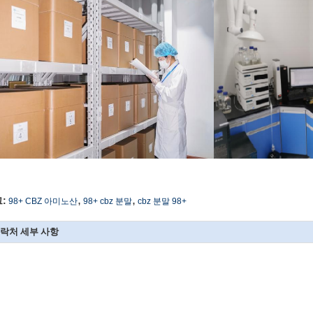
,
,
:
98+ CBZ 아미노산
98+ cbz 분말
cbz 분말 98+
락처 세부 사항
SICHUAN HONGRI PAHRM-TECH
회사에 직접 문의 보내기
O., LTD
담당자:
admin