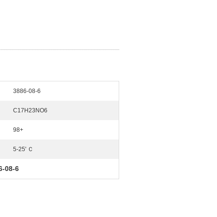
3886-08-6
C17H23NO6
98+
5-25' Ｃ
6-08-6