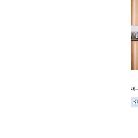
태그
연
C