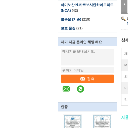
아미노산 N-카르보시안하이드리드
(NCA)
(42)
불순물 (기준)
(219)
보호 물질
(21)
상세
제가 지금 온라인 채팅 해요
제
M
외
접촉
어
강
인증
제