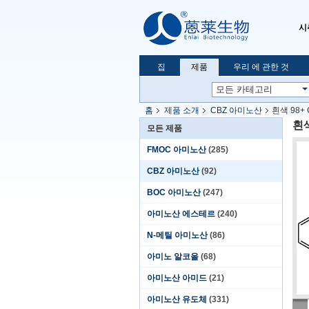
시
집
제품
우리 에 관한 것
홈
제품 소개
CBZ 아미노산
흰색 98+ C
흰색
모든 제품
FMOC 아미노산
(285)
CBZ 아미노산
(92)
BOC 아미노산
(247)
아미노산 에스테르
(240)
N-메틸 아미노산
(86)
아미노 알코올
(68)
아미노산 아미드
(21)
아미노산 유도체
(331)