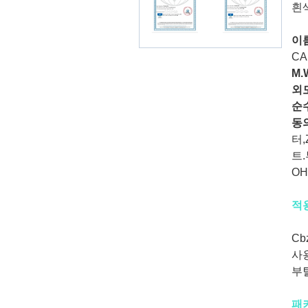
흰색
이
CA
M.
외
순
동
터,
트.
OH
적
Cb
사
부
패