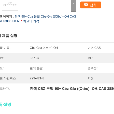
접촉
큰 이미지 :
흰색 98+ Cbz 분말 Cbz-Glu ((Otbu) -OH CAS
NO.3886-08-6
최고의 가격
 제품 설명
품 이름:
Cbz-Glu(오트부)-OH
어떤 CAS:
.W:
337.37
MF:
모:
흰색 분말
순수성:
떤 아인텍스:
223-421-3
저장:
흰색 CBZ 분말
98+ Cbz-Glu ((Otbu) -OH
CAS 388
조하다:
,
,
품 설명