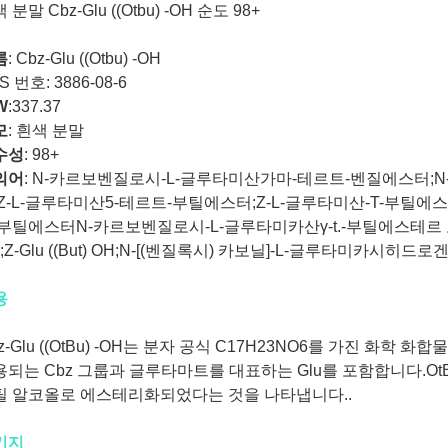
 분말 Cbz-Glu ((Otbu) -OH 순도 98+
름
: Cbz-Glu ((Otbu) -OH
S 번호: 3886-08-6
W
:
337.37
모
:
흰색 분말
수성
:
98+
의어
: N-카르보벤질로시-L-글루타미산가마-테르트-벤질에스터;N-C
Z-L-글루타미산5-테르트-부틸에스터;Z-L-글루타미산-T-부틸에스
부틸에스터N-카르보벤질로시-L-글루타미카산γ-t.-부틸에스테르 모노히드
;Z-Glu ((But) OH;N-[(벤질록시) 카보닐]-L-글루타미카시히
용
z-Glu ((OtBu) -OH는 분자 공식 C17H23NO6를 가진 화학
용되는 Cbz 그룹과 글루타마트를 대표하는 Glu를 포함합니다.O
틸 알코올로 에스테리화되었다는 것을 나타냅니다..
키지