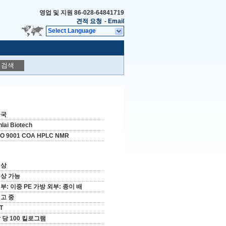
영업 및 지원
86-028-64841719
견적 요청
-
Email
Select Language
검색
중국
nlai Biotech
SO 9001 COA HPLC NMR
협상
상 가능
부: 이중 PE 가방 외부: 종이 배
고 중
/T
 당 100 킬로그램