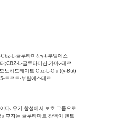
bz-L-글루타미산γ-t-부틸에스
터;CBZ-L-글루타미산.가마.-테르
레이트;Cbz-L-Glu ((γ-But)
드로겐5-트르트-부틸에스테르
 화합물이다. 유기 합성에서 보호 그룹으로
tBu 후자는 글루타마트 잔액이 텐트