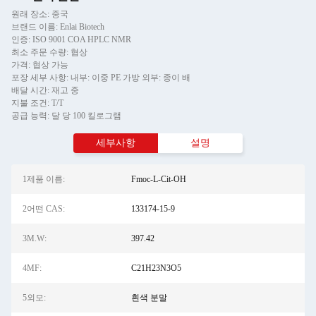
원래 장소: 중국
브랜드 이름: Enlai Biotech
인증: ISO 9001 COA HPLC NMR
최소 주문 수량: 협상
가격: 협상 가능
포장 세부 사항: 내부: 이중 PE 가방 외부: 종이 배
배달 시간: 재고 중
지불 조건: T/T
공급 능력: 달 당 100 킬로그램
세부사항
설명
1제품 이름:
Fmoc-L-Cit-OH
2어떤 CAS:
133174-15-9
3M.W:
397.42
4MF:
C21H23N3O5
5외모:
흰색 분말