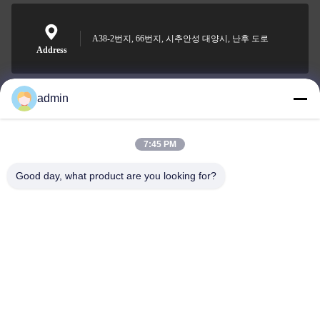
A38-2번지, 66번지, 시추안성 대양시, 난후 도로
Address
admin
Nero@enlaibio.com
E-mail
7:45 PM
Good day, what product are you looking for?
0086-28-64841719
Phone
SICHUAN HONGRI PAHRM-TECH CO., LTD