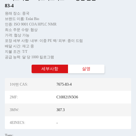
83-4
원래 장소: 중국
브랜드 이름: Enlai Bio
인증: ISO 9001 COA HPLC NMR
최소 주문 수량: 협상
가격: 협상 가능
포장 세부 사항: 내부: 이중 PE 백/ 외부: 종이 드럼
배달 시간: 재고 중
지불 조건: T/T
공급 능력: 달 당 1000 킬로그램
세부사항
설명
1어떤 CAS:
7675-83-4
2MF:
C10H21N5O6
3MW:
307.3
4EINECS:
-
Tags: