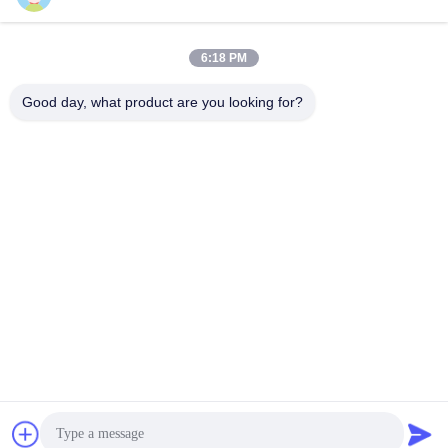
Nero@enlaibio.com
E-mail
6:18 PM
Good day, what product are you looking for?
0086-28-64841719
Phone
SICHUAN HONGRI PAHRM-TECH CO., LTD
가장 좋은 가격 을 구하라
Get a Quote
SICHUAN HONGRI PAHRM-TECH CO., LTD