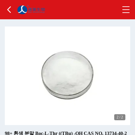
2
/
2
98+ 흰색 분말 Boc-L-Thr ((TBu) -OH CAS NO. 13734-40-2