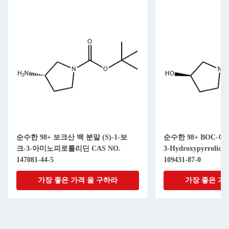
순수한 98+ 보크산 백 분말 (S)-1-보
순수한 98+ BOC-아미
크-3-아미노피로롤리딘 CAS NO.
3-Hydroxypyrrolidi
147081-44-5
109431-87-0
가장 좋은 가격 을 구하라
가장 좋은 가