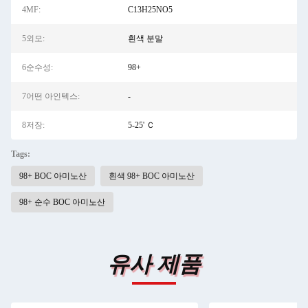
4MF:
C13H25NO5
5외모:
흰색 분말
6순수성:
98+
7어떤 아인텍스:
-
8저장:
5-25' Ｃ
Tags:
98+ BOC 아미노산
흰색 98+ BOC 아미노산
98+ 순수 BOC 아미노산
유사 제품