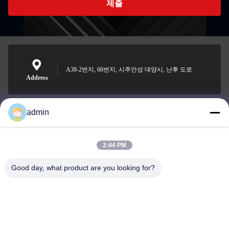
제출
A38-2번지, 66번지, 시추안성 대양시, 난후 도로
Address
admin
Nero@enlaibio.com
E-mail
2:44 PM
Good day, what product are you looking for?
0086-28-64841719
Phone