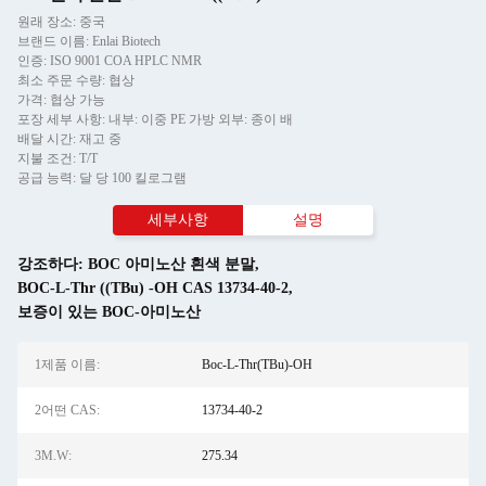
원래 장소: 중국
브랜드 이름: Enlai Biotech
인증: ISO 9001 COA HPLC NMR
최소 주문 수량: 협상
가격: 협상 가능
포장 세부 사항: 내부: 이중 PE 가방 외부: 종이 배
배달 시간: 재고 중
지불 조건: T/T
공급 능력: 달 당 100 킬로그램
세부사항
설명
강조하다:
BOC 아미노산 흰색 분말
,
BOC-L-Thr ((TBu) -OH CAS 13734-40-2
,
보증이 있는 BOC-아미노산
1제품 이름:
Boc-L-Thr(TBu)-OH
2어떤 CAS:
13734-40-2
3M.W:
275.34