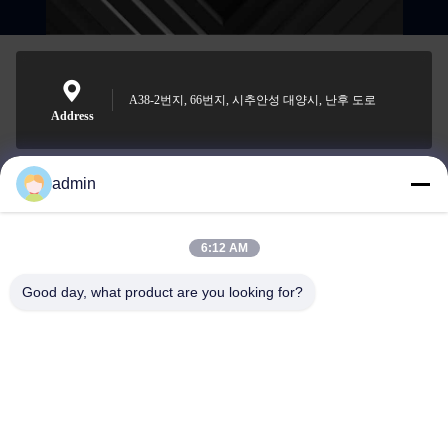
A38-2번지, 66번지, 시추안성 대양시, 난후 도로
Address
admin
Nero@enlaibio.com
E-mail
6:12 AM
Good day, what product are you looking for?
0086-28-64841719
Phone