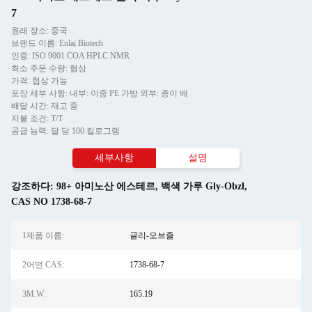
7
원래 장소: 중국
브랜드 이름: Enlai Biotech
인증: ISO 9001 COA HPLC NMR
최소 주문 수량: 협상
가격: 협상 가능
포장 세부 사항: 내부: 이중 PE 가방 외부: 종이 배
배달 시간: 재고 중
지불 조건: T/T
공급 능력: 달 당 100 킬로그램
세부사항
설명
강조하다:
98+ 아미노산 에스테르
,
백색 가루 Gly-Obzl
,
CAS NO 1738-68-7
1제품 이름:
글리-오브즐
2어떤 CAS:
1738-68-7
3M.W:
165.19