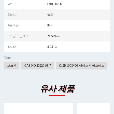
4MF:
C9H11NO2
5외모:
액체
6순수성:
98+
7어떤 아인텍스:
217-092-5
8저장:
5-25' Ｃ
Tags:
보크산
CAS NO.13226-98-7
C12H16ClNO3 아미노산 에스테르
유사 제품