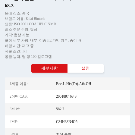
68-3
원래 장소: 중국
브랜드 이름: Enlai Biotech
인증: ISO 9001 COA HPLC NMR
최소 주문 수량: 협상
가격: 협상 가능
포장 세부 사항: 내부: 이중 PE 가방 외부: 종이 배
배달 시간: 재고 중
지불 조건: T/T
공급 능력: 달 당 100 킬로그램
세부사항
설명
1제품 이름:
Boc-L-His(Trt)-Aib-OH
2어떤 CAS:
2061897-68-3
3M.W:
582.7
4MF:
C34H38N4O5
5외모:
흰색 분말