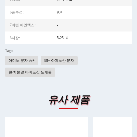
6순수성:
98+
7어떤 아인텍스:
-
8저장:
5-25' Ｃ
Tags:
아미노 분자 98+
98+ 아미노산 분자
흰색 분말 아미노산 도제물
유사 제품