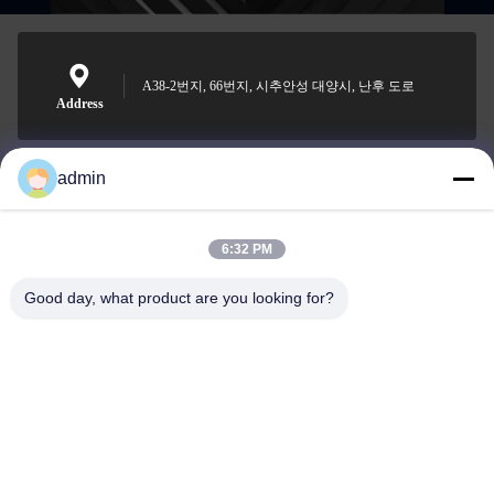
A38-2번지, 66번지, 시추안성 대양시, 난후 도로
Address
admin
Nero@enlaibio.com
E-mail
6:32 PM
Good day, what product are you looking for?
0086-28-64841719
Phone