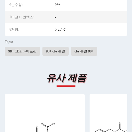
6순수성:
98+
7어떤 아인텍스:
-
8저장:
5-25' Ｃ
Tags:
98+ CBZ 아미노산
98+ cbz 분말
cbz 분말 98+
유사 제품