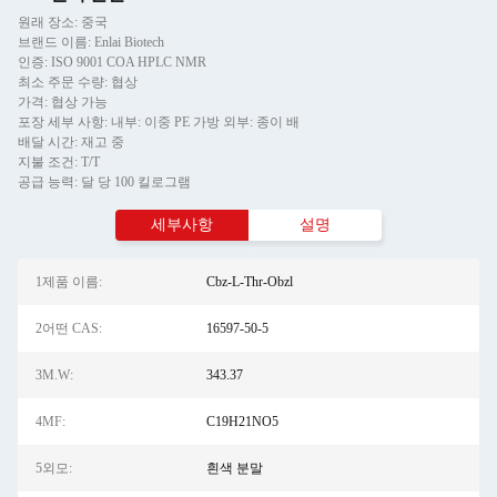
원래 장소: 중국
브랜드 이름: Enlai Biotech
인증: ISO 9001 COA HPLC NMR
최소 주문 수량: 협상
가격: 협상 가능
포장 세부 사항: 내부: 이중 PE 가방 외부: 종이 배
배달 시간: 재고 중
지불 조건: T/T
공급 능력: 달 당 100 킬로그램
세부사항
설명
1제품 이름:
Cbz-L-Thr-Obzl
2어떤 CAS:
16597-50-5
3M.W:
343.37
4MF:
C19H21NO5
5외모:
흰색 분말