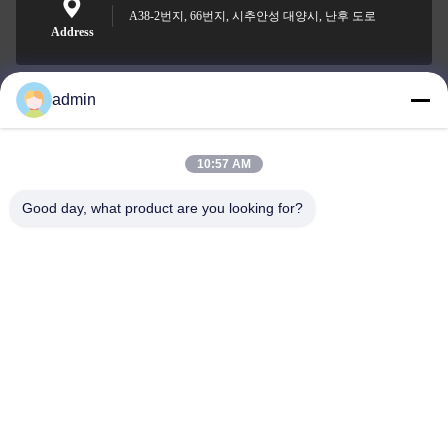
A38-2번지, 66번지, 시추안성 대양시, 난후 도로
Address
admin
Nero@enlaibio.com
E-mail
10:57 AM
Good day, what product are you looking for?
0086-28-64841719
Phone
SICHUAN HONGRI PAHRM-TECH CO., LTD